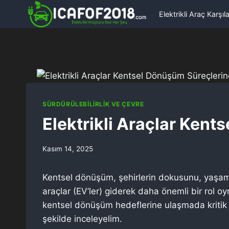
Skip
Elektrikli Araç Karşıl
to
content
SÜRDÜRÜLEBILIRLIK VE ÇEVRE
Elektrikli Araçlar Kent
Kasım 14, 2025
Kentsel dönüşüm, şehirlerin dokusunu, yaşam kal
araçlar (EV’ler) giderek daha önemli bir rol o
kentsel dönüşüm hedeflerine ulaşmada kritik bir
şekilde inceleyelim.