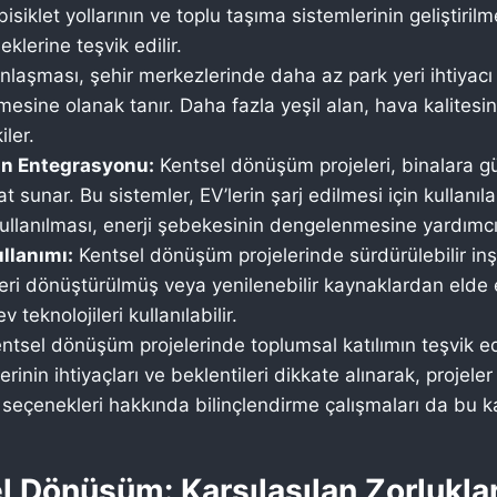
bisiklet yollarının ve toplu taşıma sistemlerinin geliştiril
klerine teşvik edilir.
nlaşması, şehir merkezlerinde daha az park yeri ihtiyacı a
sine olanak tanır. Daha fazla yeşil alan, hava kalitesini iyi
iler.
in Entegrasyonu:
Kentsel dönüşüm projeleri, binalara gün
t sunar. Bu sistemler, EV’lerin şarj edilmesi için kullanılabi
ullanılması, enerji şebekesinin dengelenmesine yardımcı o
llanımı:
Kentsel dönüşüm projelerinde sürdürülebilir inş
eri dönüştürülmüş veya yenilenebilir kaynaklardan elde edil
 teknolojileri kullanılabilir.
ntsel dönüşüm projelerinde toplumsal katılımın teşvik edi
lerinin ihtiyaçları ve beklentileri dikkate alınarak, projel
şım seçenekleri hakkında bilinçlendirme çalışmaları da bu 
sel Dönüşüm: Karşılaşılan Zorlukl