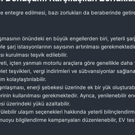
ne entegre edilmesi, bazı zorlukları da beraberinde getir
şmasının önündeki en büyük engellerden biri, yeterli şar
le şarj istasyonlarının sayısının artırılması gerekmektedir
sı kurulması teşvik edilebilir.
yeti, içten yanmalı motorlu araçlara göre genellikle daha
let teşvikleri, vergi indirimleri ve sübvansiyonlar sağlan
m kolaylaştırılabilir.
ınlaşması, enerji şebekesi üzerinde ek bir yük oluşturab
erinin kullanılması gerekmektedir. Ayrıca, yenilenebilir e
i üzerindeki yükü azaltabilir.
ülebilir ulaşım seçenekleri hakkında yeterli bilinçlendir
uoyu bilgilendirme kampanyaları düzenlenebilir, EV test s