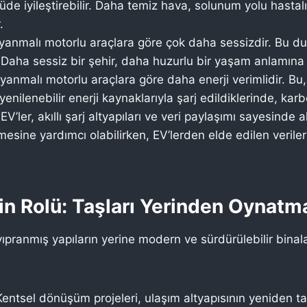
lçüde iyileştirebilir. Daha temiz hava, solunum yolu hastal
.
 yanmalı motorlu araçlara göre çok daha sessizdir. Bu dur
ır. Daha sessiz bir şehir, daha huzurlu bir yaşam anlamına 
 yanmalı motorlu araçlara göre daha enerji verimlidir. B
yenilenebilir enerji kaynaklarıyla şarj edildiklerinde, karb
EV’ler, akıllı şarj altyapıları ve veri paylaşımı sayesinde ak
esine yardımcı olabilirken, EV’lerden elde edilen veriler 
n Rolü: Taşları Yerinden Oynatm
yıpranmış yapıların yerine modern ve sürdürülebilir binal
entsel dönüşüm projeleri, ulaşım altyapısının yeniden ta