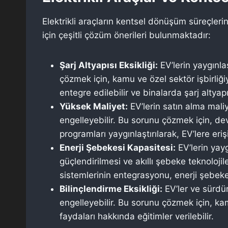
Elektrikli araçların kentsel dönüşüm süreçleri
için çeşitli çözüm önerileri bulunmaktadır:
Şarj Altyapısı Eksikliği:
EV’lerin yaygınla
çözmek için, kamu ve özel sektör işbirliğiy
entegre edilebilir ve binalarda şarj altyapı
Yüksek Maliyet:
EV’lerin satın alma mali
engelleyebilir. Bu sorunu çözmek için, dev
programları yaygınlaştırılarak, EV’lere erişi
Enerji Şebekesi Kapasitesi:
EV’lerin yayg
güçlendirilmesi ve akıllı şebeke teknolojil
sistemlerinin entegrasyonu, enerji şebekes
Bilinçlendirme Eksikliği:
EV’ler ve sürdür
engelleyebilir. Bu sorunu çözmek için, kam
faydaları hakkında eğitimler verilebilir.